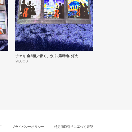
チェキ 全3種／青く、永く-第肆輪- 灯火
¥1,000
て
プライバシーポリシー
特定商取引法に基づく表記