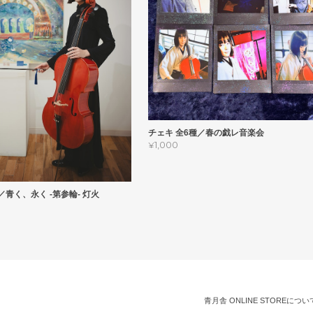
チェキ 全6種／春の戯レ音楽会
¥1,000
青く、永く -第参輪- 灯火
青月舎 ONLINE STOREについ