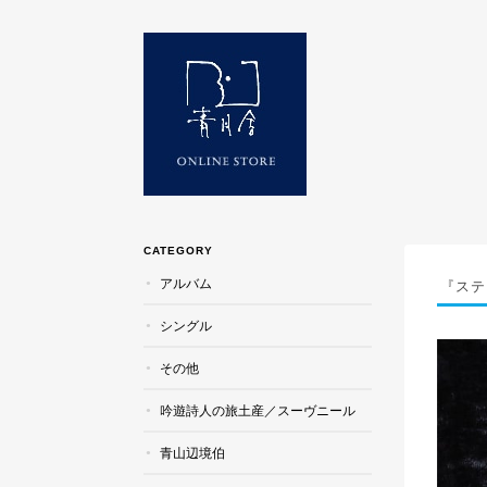
CATEGORY
アルバム
『ステ
シングル
その他
吟遊詩人の旅土産／スーヴニール
青山辺境伯