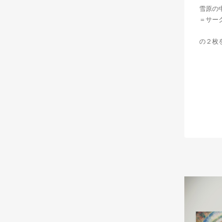
雪原の
＝サー
の２枚