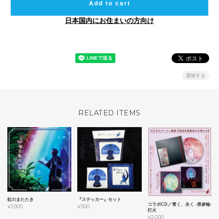
Add to cart
日本国内にお住まいの方向け
通報する
RELATED ITEMS
虹のまたたき
『ステッカー』セット
コラボCD／青く、永く -第参輪-
¥1,000
¥500
灯火
¥2,000