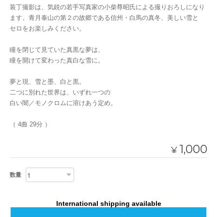
装丁撮影は、気鋭の若手写真家の小柴尊昭氏による撮りおろしになり
ます。青月泰山の第２の故郷である信州・白馬の真冬、美しい雪と
セロをお楽しみください。
瞳を閉じて見ていた真黒な夢は、
瞳を開けて変わった真白な雪に。
夢と現、雪と墨、白と黒。
二つに別れた世界は、いずれ一つの
白い闇／モノクロムに溶けあう定め。
（ 4曲 29分 ）
1,000
¥
数量
International shipping available